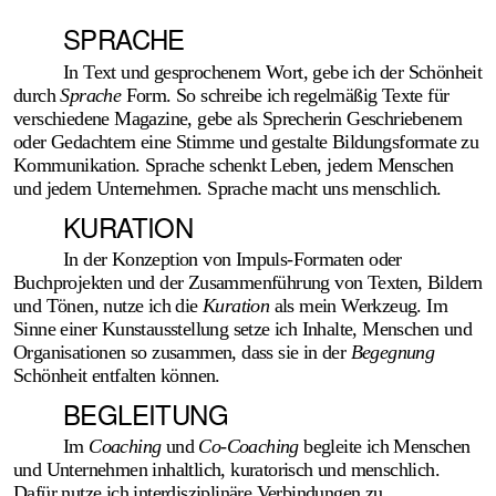
SPRACHE
In Text und gesprochenem Wort, gebe ich der Schön­heit
durch
Sprache
Form. So schreibe ich regel­mäßig Texte für
verschie­dene Magazine, gebe als Sprecherin Geschrie­benem
oder Gedachtem eine Stimme und gestalte Bildungs­formate zu
Kommunikation. Sprache schenkt Leben, jedem Menschen
und jedem Unter­nehmen. Sprache macht uns menschlich.
KURATION
In der Konzeption von Impuls-Formaten oder
Buchprojekten und der Zusammen­führung von Texten, Bildern
und Tönen, nutze ich die
Kuration
als mein Werk­zeug. Im
Sinne einer Kunst­ausstellung setze ich Inhalte, Menschen und
Organisationen so zusammen, dass sie in der
Begegnung
Schönheit entfalten können.
BEGLEITUNG
Im
Coaching
und
Co-Coaching
begleite ich Menschen
und Unter­nehmen inhaltlich, kuratorisch und menschlich.
Dafür nutze ich inter­disziplinäre Verbin­dungen zu