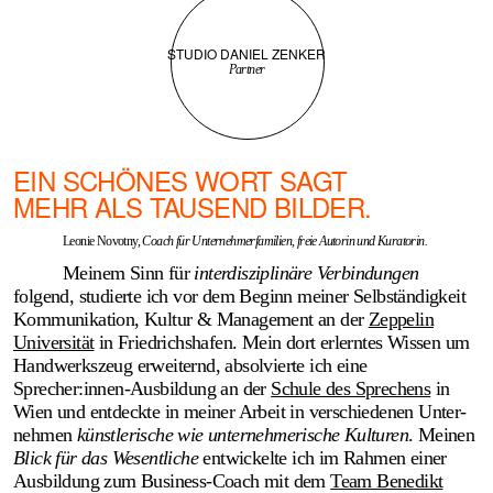
STUDIO DANIEL ZENKER
Partner
EIN SCHÖNES WORT SAGT
MEHR ALS TAUSEND BILDER.
Leonie Novotny,
Coach für Unternehmerfamilien, freie Autorin und Kuratorin.
Meinem Sinn für
inter­­disziplinäre Verbin­dungen
folgend, studierte ich vor dem Beginn meiner Selbständig­keit
Kommuni­kation, Kultur & Management an der
Zeppelin
Universität
in Friedrichshafen. Mein dort erlerntes Wissen um
Handwerks­zeug erweiternd, absol­vierte ich eine
Sprecher:innen-Ausbildung an der
Schule des Sprechens
in
Wien und entdeckte in meiner Arbeit in verschie­denen Unter­
nehmen
künstlerische wie unter­nehmerische Kulturen
. Meinen
Blick für das Wesentliche
entwickelte ich im Rahmen einer
Ausbil­dung zum Business-Coach mit dem
Team Benedikt