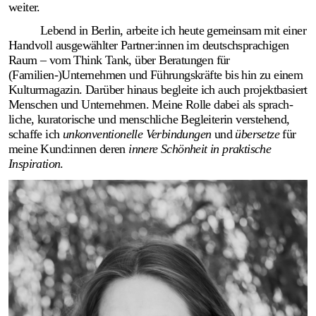
weiter.
Lebend in Berlin, arbeite ich heute gemeinsam mit einer
Hand­voll ausge­wählter Partner:innen im deutsch­sprachigen
Raum – vom Think Tank, über Beratungen für
(Familien-)Unternehmen und Führungskräfte bis hin zu einem
Kulturmagazin. Darüber hinaus begleite ich auch projekt­basiert
Men­schen und Unter­nehmen. Meine Rolle dabei als sprach­
liche, kuratorische und mensch­liche Begleiterin ver­stehend,
schaffe ich
unkonven­tionelle Verbindungen
und
übersetze
für
meine Kund:innen deren
innere Schönheit in praktische
Inspiration
.