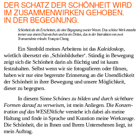
DER SCHATZ DER SCHÖNHEIT WIRD
IM ZUSAMMENWIRKEN GEHOBEN.
IN DER BEGEGNUNG.
Schönheit als ein Erscheinen, als eine Begegnung zweier Wesen. Das schöne Werk entsteht
immer aus einem Dazwischen und ist ein Drittes, das in der Interaktion von zwei
Transzendenz erlaubt.
François Cheng
Ein Sinnbild meines Arbeitens ist das
Kaleidoskop
,
wörtlich über­setzt ein ‚Schönbildseher‘. Ständig in Bewe­gung
zeigt sich die Schönheit darin als flüchtig und ist kaum
festzuhalten. Selbst wenn wir sie foto­grafieren oder filmen,
haben wir nur eine begrenzte Erinnerung an die Unend­lichkeit
der Schönheit in ihrer Bewegung und unsere Möglichkeit,
dieser zu begegnen.
In diesem Sinne
Schönes zu bilden und durch sichtbare
Formen darauf zu verweisen
, ist mein Anliegen. Die
Kon­zen­
tration auf das WESENtliche
verstehe ich dabei als meine
Haltung und finde in Sprache und Kuration meine Werk­zeuge.
Die Schönheit, die in Ihnen und Ihrem Unter­nehmen liegt, ist
mein Auftrag.