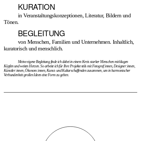
KURATION
in Veranstaltungskonzeptionen, Literatur, Bildern und
Tönen.
BEGLEITUNG
von Menschen, Familien und Unternehmen. Inhaltlich,
kuratorisch und menschlich.
Meine eigene Begleitung finde ich dabei in einem Kreis starker Menschen mit klugen
Köpfen und weiten Herzen. So arbeite ich für Ihre Projekte teils mit Foto­graf:innen, Designer:innen,
Künstler:innen, Öko­nom:innen, Kunst- und Kultur­schaffenden zusammen, um in harmonischer
Verbunden­heit großen Ideen eine Form zu geben.