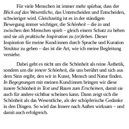
Für viele Menschen ist immer mehr spürbar, dass der
Blick auf das Wesent­liche
, das Unter­scheiden und Entscheiden,
schwieriger wird. Gleich­zeitig ist es in der ständigen
Bewegung immer wichtiger, die
Schönheit
– die in und
zwischen den Menschen spielt – gleich einem Schatz zu heben
und sie
als praktische Inspiration
zu
(er)leben
. Dieser
Inspiration für meine Kund:innen durch Sprache und Kuration
Struktur zu geben – das ist die Art, wie ich meine Beglei­tung
verstehe.
Dabei geht es nicht um die Schönheit als reine Ästhetik,
sondern um die
innere Schön­heit
, die uns berührt und sich aus
dem Sinn ergibt, den wir in Kunst, Mensch und Natur finden.
In Begeg­nungen
mit meinen Kund:innen bringen wir diese
innere Schön­heit
in Text und Raum zum Erscheinen
, damit sie
auch für andere sichtbar scheinen kann. Dann zeigt sich die
Schönheit als das Wesent­liche, als der schöpferische Gedanke
in den Dingen. So wird das Innere nach Außen wirksam – und
damit auch erfolgreich.